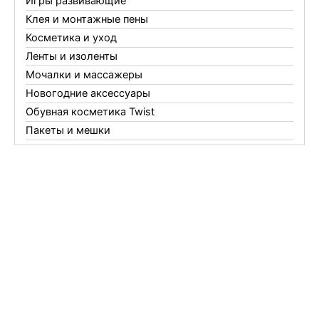
Игры развивающие
Клея и монтажные пены
Косметика и уход
Ленты и изоленты
Мочалки и массажеры
Новогодние аксессуары
Обувная косметика Twist
Пакеты и мешки
Перчатки
Пленки
Предметы личной гигиены
Садовый инвентарь
Средства от комаров Mosquitall
Средства от комаров, мух и клещей
Средства от моли
Средства от мышей, крыс и кротов
Средства от тараканов, муравьев и клопов
Средства по уходу за обувью и одеждой