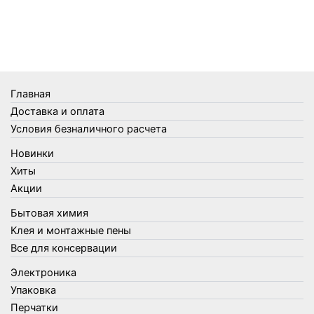
Телеги и сумки
Термометры
Термосы
Товары Amigo
Товары для бани
Главная
Товары для кухни
Доставка и оплата
Товары для сада и огорода
Условия безналичного расчета
Товары для туризма и отдыха
Новинки
Упаковка
Хиты
Утеплители и прочее
Акции
Фонари, лампы и удлинители
Бытовая химия
Хозяйственные товары
Клея и монтажные пены
Швабры, стекломои, черенки и насадки
Все для консервации
Шнуры, веревки и шпагаты
Электроника
Электроника
Элементы питания
Упаковка
Перчатки