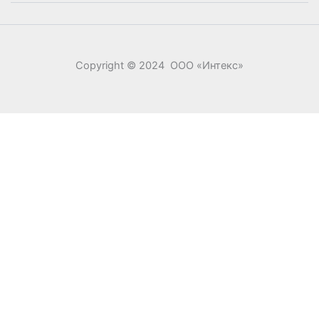
Copyright © 2024 ООО «‎Интекс»‎
0
0
Ваша корзина
Your cart is empty
Return to Shop
Продолжить покупки