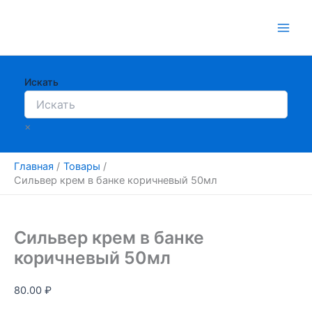
Перейти
к
содержимому
Искать
×
Главная
Товары
Сильвер крем в банке коричневый 50мл
Сильвер крем в банке
коричневый 50мл
80.00
₽