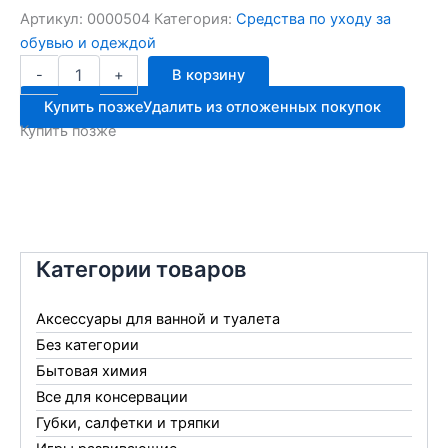
Артикул:
0000504
Категория:
Средства по уходу за
обувью и одеждой
Количество
-
+
В корзину
товара
Сильвер
Купить позже
Удалить из отложенных покупок
крем
Купить позже
в
банке
коричневый
50мл
Категории товаров
Аксессуары для ванной и туалета
Без категории
Бытовая химия
Все для консервации
Губки, салфетки и тряпки