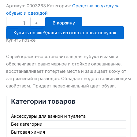
Артикул:
0003263
Категория:
Средства по уходу за
обувью и одеждой
Количество
-
+
В корзину
товара
Сильвер
Купить позже
Удалить из отложенных покупок
PREM.аэр.
Купить позже
д/
замши
чер.200мл
Спрей краска-восстановитель для нубука и замши
обеспечивает равномерное и стойкое окрашивание,
восстанавливает потертые места и защищает кожу от
загрязнений и разводов. Обладает водоотталкивающим
свойством. Придает первоначальный цвет обуви.
Категории товаров
Аксессуары для ванной и туалета
Без категории
Бытовая химия