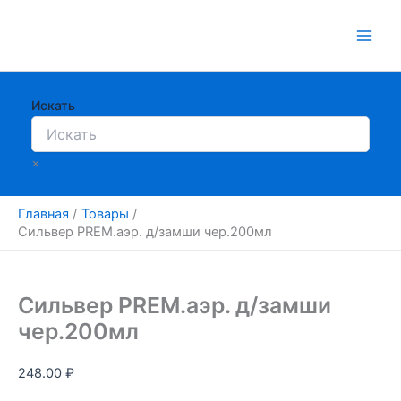
Перейти
к
содержимому
Искать
×
Главная
Товары
Сильвер PREM.аэр. д/замши чер.200мл
Сильвер PREM.аэр. д/замши
чер.200мл
248.00
₽