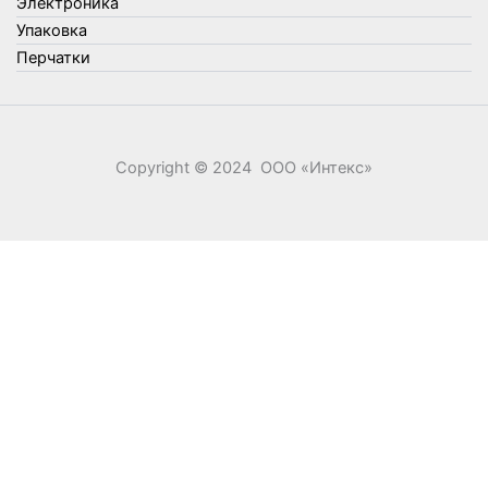
Электроника
Элементы питания
Упаковка
Перчатки
Copyright © 2024 ООО «‎Интекс»‎
0
0
Ваша корзина
Your cart is empty
Return to Shop
Продолжить покупки