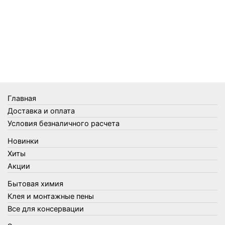
Средства от мышей, крыс и кротов
Средства от тараканов, муравьев и клопов
Средства по уходу за обувью и одеждой
Телеги и сумки
Термометры
Термосы
Товары Amigo
Товары для бани
Главная
Товары для кухни
Доставка и оплата
Товары для сада и огорода
Условия безналичного расчета
Товары для туризма и отдыха
Новинки
Упаковка
Хиты
Утеплители и прочее
Акции
Фонари, лампы и удлинители
Бытовая химия
Хозяйственные товары
Клея и монтажные пены
Швабры, стекломои, черенки и насадки
Все для консервации
Шнуры, веревки и шпагаты
Электроника