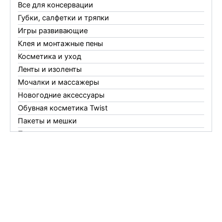
Все для консервации
Губки, салфетки и тряпки
Игры развивающие
Клея и монтажные пены
Косметика и уход
Ленты и изоленты
Мочалки и массажеры
Новогодние аксессуары
Обувная косметика Twist
Пакеты и мешки
Перчатки
Пленки
Предметы личной гигиены
Садовый инвентарь
Средства от комаров Mosquitall
Средства от комаров, мух и клещей
Средства от моли