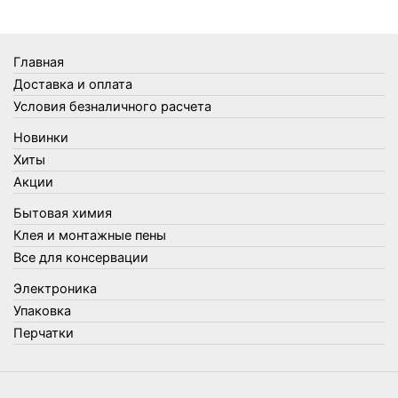
Термосы
Товары Amigo
Товары для бани
Главная
Товары для кухни
Доставка и оплата
Товары для сада и огорода
Условия безналичного расчета
Товары для туризма и отдыха
Новинки
Упаковка
Хиты
Утеплители и прочее
Акции
Фонари, лампы и удлинители
Бытовая химия
Хозяйственные товары
Клея и монтажные пены
Швабры, стекломои, черенки и насадки
Все для консервации
Шнуры, веревки и шпагаты
Электроника
Электроника
Элементы питания
Упаковка
Перчатки