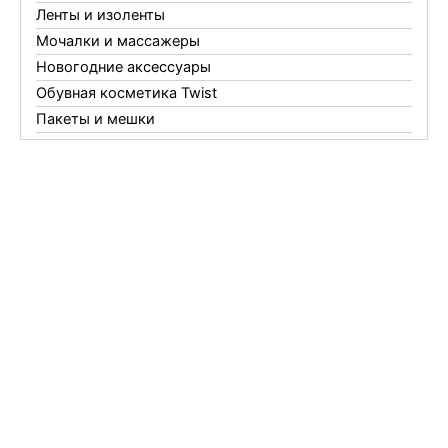
Ленты и изоленты
Мочалки и массажеры
Новогодние аксессуары
Обувная косметика Twist
Пакеты и мешки
Перчатки
Пленки
Предметы личной гигиены
Садовый инвентарь
Средства от комаров Mosquitall
Средства от комаров, мух и клещей
Средства от моли
Средства от мышей, крыс и кротов
Средства от тараканов, муравьев и клопов
Средства по уходу за обувью и одеждой
Телеги и сумки
Термометры