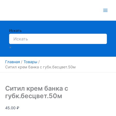
Перейти
к
содержимому
Искать
×
Главная
Товары
Ситил крем банка с губк.бесцвет.50м
Ситил крем банка с
губк.бесцвет.50м
45.00
₽