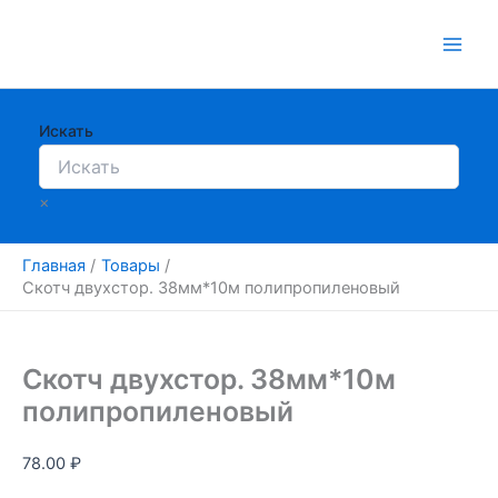
Перейти
к
содержимому
Искать
×
Главная
Товары
Скотч двухстор. 38мм*10м полипропиленовый
Скотч двухстор. 38мм*10м
полипропиленовый
78.00
₽