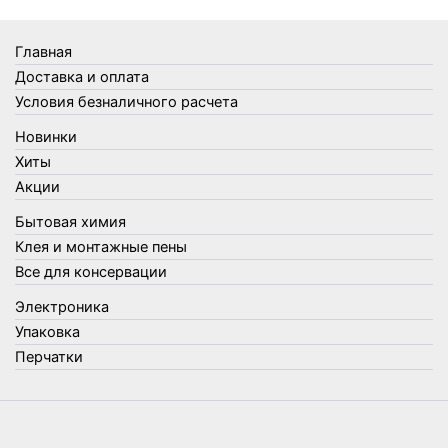
Товары Amigo
Товары для бани
Главная
Товары для кухни
Доставка и оплата
Товары для сада и огорода
Условия безналичного расчета
Товары для туризма и отдыха
Новинки
Упаковка
Хиты
Утеплители и прочее
Акции
Фонари, лампы и удлинители
Бытовая химия
Хозяйственные товары
Клея и монтажные пены
Швабры, стекломои, черенки и насадки
Все для консервации
Шнуры, веревки и шпагаты
Электроника
Электроника
Элементы питания
Упаковка
Перчатки