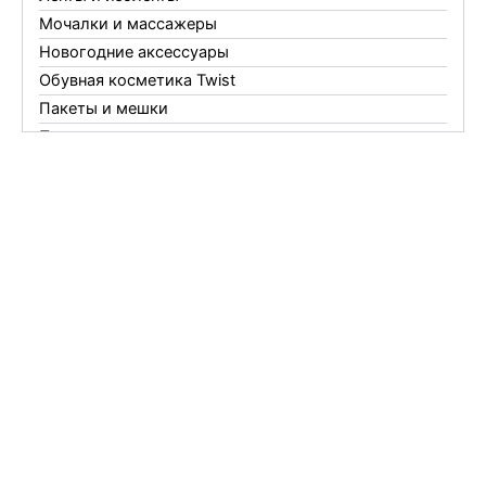
Мочалки и массажеры
Новогодние аксессуары
Обувная косметика Twist
Пакеты и мешки
Перчатки
Пленки
Предметы личной гигиены
Садовый инвентарь
Средства от комаров Mosquitall
Средства от комаров, мух и клещей
Средства от моли
Средства от мышей, крыс и кротов
Средства от тараканов, муравьев и клопов
Средства по уходу за обувью и одеждой
Телеги и сумки
Термометры
Термосы