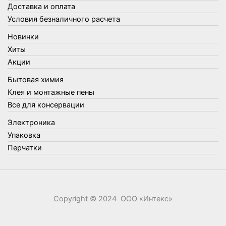
Товары для кухни
Доставка и оплата
Товары для сада и огорода
Условия безналичного расчета
Товары для туризма и отдыха
Новинки
Упаковка
Хиты
Утеплители и прочее
Акции
Фонари, лампы и удлинители
Бытовая химия
Хозяйственные товары
Клея и монтажные пены
Швабры, стекломои, черенки и насадки
Все для консервации
Шнуры, веревки и шпагаты
Электроника
Электроника
Элементы питания
Упаковка
Перчатки
Copyright © 2024 ООО «‎Интекс»‎