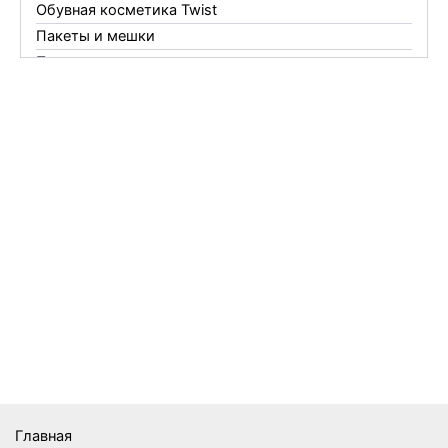
Обувная косметика Twist
Пакеты и мешки
Перчатки
Пленки
Предметы личной гигиены
Садовый инвентарь
Средства от комаров Mosquitall
Средства от комаров, мух и клещей
Средства от моли
Средства от мышей, крыс и кротов
Средства от тараканов, муравьев и клопов
Средства по уходу за обувью и одеждой
Телеги и сумки
Термометры
Термосы
Товары Amigo
Товары для бани
Главная