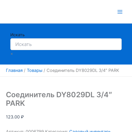
Перейти
к
содержимому
Искать
×
Главная
Товары
Соединитель DY8029DL 3/4″ PARK
Соединитель DY8029DL 3/4″
PARK
123.00
₽
Артикул:
0006799
Категория:
Садовый инвентарь