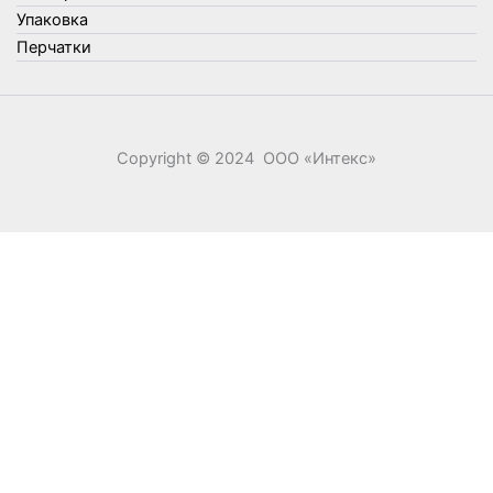
Элементы питания
Упаковка
Перчатки
Copyright © 2024 ООО «‎Интекс»‎
0
0
Ваша корзина
Your cart is empty
Return to Shop
Продолжить покупки