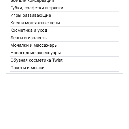
Все для консервации
Губки, салфетки и тряпки
Игры развивающие
Клея и монтажные пены
Косметика и уход
Ленты и изоленты
Мочалки и массажеры
Новогодние аксессуары
Обувная косметика Twist
Пакеты и мешки
Перчатки
Пленки
Предметы личной гигиены
Садовый инвентарь
Средства от комаров Mosquitall
Средства от комаров, мух и клещей
Средства от моли
Средства от мышей, крыс и кротов