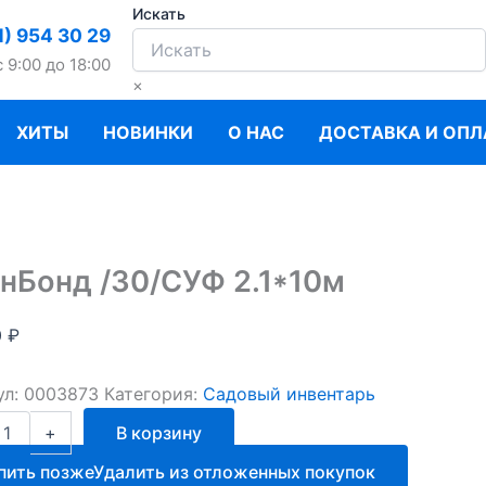
Искать
1) 954 30 29
c 9:00 до 18:00
×
ХИТЫ
НОВИНКИ
О НАС
ДОСТАВКА И ОПЛ
нБонд /30/СУФ 2.1*10м
0
₽
ул:
0003873
Категория:
Садовый инвентарь
ство
+
В корзину
нд
пить позже
Удалить из отложенных покупок