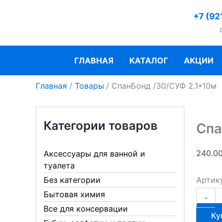
Перейти
+7 (92
к
содержимому
ГЛАВНАЯ
КАТАЛОГ
АКЦИИ
Главная
Товары
СпанБонд /30/СУФ 2.1*10м
Категории товаров
Спа
240.0
Аксессуары для ванной и
туалета
Артик
Без категории
Количе
Бытовая химия
-
товара
Все для консервации
СпанБо
Ку
/30/