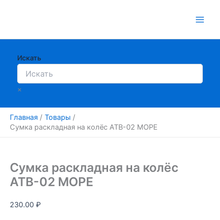
Перейти
к
содержимому
Искать
×
Главная
Товары
Сумка раскладная на колёс АТВ-02 МОРЕ
Сумка раскладная на колёс
АТВ-02 МОРЕ
230.00
₽