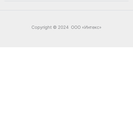
Copyright © 2024 ООО «‎Интекс»‎
0
0
Ваша корзина
Your cart is empty
Return to Shop
Продолжить покупки