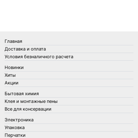
Телеги и сумки
Термометры
Термосы
Товары Amigo
Товары для бани
Главная
Товары для кухни
Доставка и оплата
Товары для сада и огорода
Условия безналичного расчета
Товары для туризма и отдыха
Новинки
Упаковка
Хиты
Утеплители и прочее
Акции
Фонари, лампы и удлинители
Бытовая химия
Хозяйственные товары
Клея и монтажные пены
Швабры, стекломои, черенки и насадки
Все для консервации
Шнуры, веревки и шпагаты
Электроника
Электроника
Элементы питания
Упаковка
Перчатки