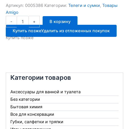
Артикул:
0005386
Категории:
Телеги и сумки
,
Товары
Amigo
Количество
-
+
В корзину
товара
Сумка
Купить позже
Удалить из отложенных покупок
раскладная
Купить позже
на
колёс
АТВ-02
МОРЕ
Категории товаров
Аксессуары для ванной и туалета
Без категории
Бытовая химия
Все для консервации
Губки, салфетки и тряпки