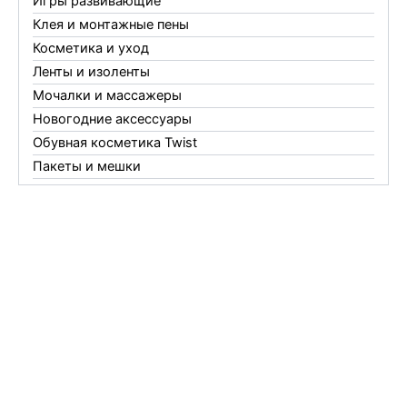
Игры развивающие
Клея и монтажные пены
Косметика и уход
Ленты и изоленты
Мочалки и массажеры
Новогодние аксессуары
Обувная косметика Twist
Пакеты и мешки
Перчатки
Пленки
Предметы личной гигиены
Садовый инвентарь
Средства от комаров Mosquitall
Средства от комаров, мух и клещей
Средства от моли
Средства от мышей, крыс и кротов
Средства от тараканов, муравьев и клопов
Средства по уходу за обувью и одеждой