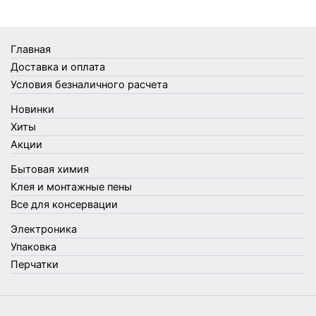
Термосы
Товары Amigo
Товары для бани
Главная
Товары для кухни
Доставка и оплата
Товары для сада и огорода
Условия безналичного расчета
Товары для туризма и отдыха
Новинки
Упаковка
Хиты
Утеплители и прочее
Акции
Фонари, лампы и удлинители
Бытовая химия
Хозяйственные товары
Клея и монтажные пены
Швабры, стекломои, черенки и насадки
Все для консервации
Шнуры, веревки и шпагаты
Электроника
Электроника
Элементы питания
Упаковка
Перчатки