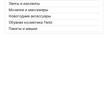
Ленты и изоленты
Мочалки и массажеры
Новогодние аксессуары
Обувная косметика Twist
Пакеты и мешки
Перчатки
Пленки
Предметы личной гигиены
Садовый инвентарь
Средства от комаров Mosquitall
Средства от комаров, мух и клещей
Средства от моли
Средства от мышей, крыс и кротов
Средства от тараканов, муравьев и клопов
Средства по уходу за обувью и одеждой
Телеги и сумки
Термометры