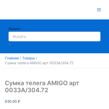
Перейти
к
содержимому
Искать
×
Главная
Товары
Сумка телега AMIGO арт 0033A/304.72
Сумка телега AMIGO арт
0033A/304.72
630.00
₽