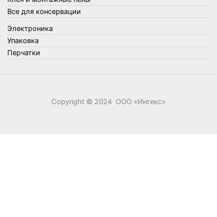
Швабры, стекломои, черенки и насадки
Все для консервации
Шнуры, веревки и шпагаты
Электроника
Электроника
Элементы питания
Упаковка
Перчатки
Copyright © 2024 ООО «‎Интекс»‎
0
0
Ваша корзина