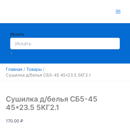
Перейти
к
содержимому
Искать
×
Главная
Товары
Сушилка д/белья СБ5-45 45*23.5 5КГ2.1
Сушилка д/белья СБ5-45
45*23.5 5КГ2.1
170.00
₽