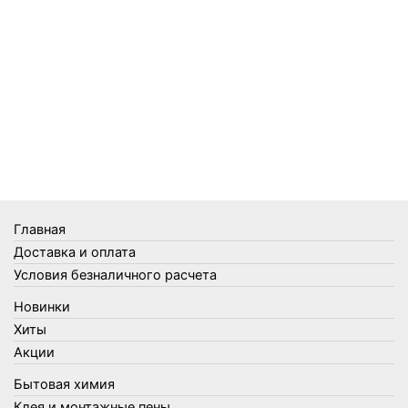
Средства от комаров, мух и клещей
Средства от моли
Средства от мышей, крыс и кротов
Средства от тараканов, муравьев и клопов
Средства по уходу за обувью и одеждой
Телеги и сумки
Термометры
Термосы
Товары Amigo
Товары для бани
Главная
Товары для кухни
Доставка и оплата
Товары для сада и огорода
Условия безналичного расчета
Товары для туризма и отдыха
Новинки
Упаковка
Хиты
Утеплители и прочее
Акции
Фонари, лампы и удлинители
Бытовая химия
Хозяйственные товары
Клея и монтажные пены