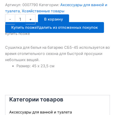
Артикул:
0007790
Категории:
Аксессуары для ванной и
туалета
,
Хозяйственные товары
Количество
-
+
В корзину
товара
Сушилка
Купить позже
Удалить из отложенных покупок
д/
Купить позже
белья
СБ5-
45
Сушилка для белья на батарею СБ5-45 используется во
45*23.5
время отопительного сезона для быстрой просушки
5КГ2.1
небольших вещей.
Размер: 45 х 23,5 см
Категории товаров
Аксессуары для ванной и туалета