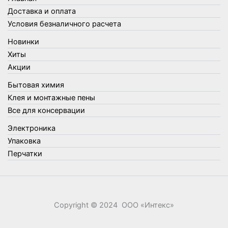
Товары для кухни
Доставка и оплата
Товары для сада и огорода
Условия безналичного расчета
Товары для туризма и отдыха
Новинки
Упаковка
Хиты
Утеплители и прочее
Акции
Фонари, лампы и удлинители
Бытовая химия
Хозяйственные товары
Клея и монтажные пены
Швабры, стекломои, черенки и насадки
Все для консервации
Шнуры, веревки и шпагаты
Электроника
Электроника
Элементы питания
Упаковка
Перчатки
Copyright © 2024 ООО «‎Интекс»‎