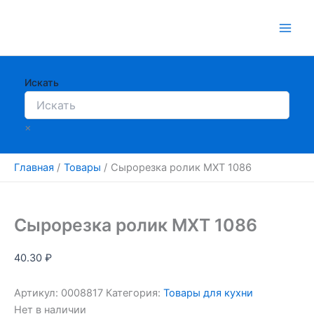
Перейти
к
содержимому
Искать
×
Главная
Товары
Сырорезка ролик МХТ 1086
Сырорезка ролик МХТ 1086
40.30
₽
Артикул:
0008817
Категория:
Товары для кухни
Нет в наличии