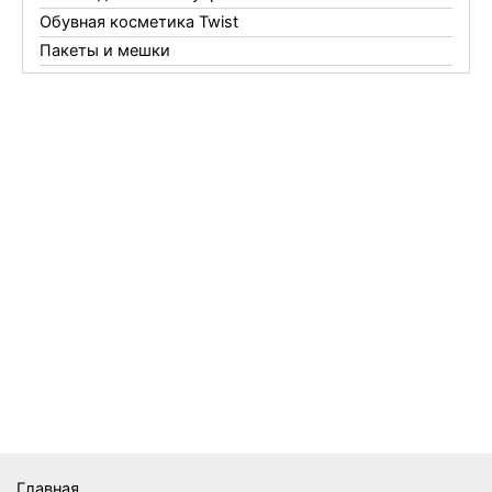
Обувная косметика Twist
Пакеты и мешки
Перчатки
Пленки
Предметы личной гигиены
Садовый инвентарь
Средства от комаров Mosquitall
Средства от комаров, мух и клещей
Средства от моли
Средства от мышей, крыс и кротов
Средства от тараканов, муравьев и клопов
Средства по уходу за обувью и одеждой
Телеги и сумки
Термометры
Термосы
Товары Amigo
Товары для бани
Главная