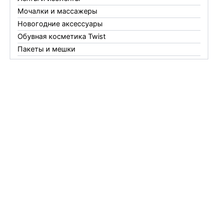
Мочалки и массажеры
Новогодние аксессуары
Обувная косметика Twist
Пакеты и мешки
Перчатки
Пленки
Предметы личной гигиены
Садовый инвентарь
Средства от комаров Mosquitall
Средства от комаров, мух и клещей
Средства от моли
Средства от мышей, крыс и кротов
Средства от тараканов, муравьев и клопов
Средства по уходу за обувью и одеждой
Телеги и сумки
Термометры
Термосы