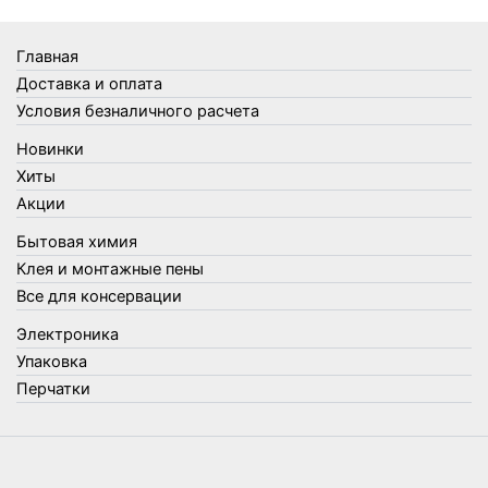
Товары Amigo
Товары для бани
Главная
Товары для кухни
Доставка и оплата
Товары для сада и огорода
Условия безналичного расчета
Товары для туризма и отдыха
Новинки
Упаковка
Хиты
Утеплители и прочее
Акции
Фонари, лампы и удлинители
Бытовая химия
Хозяйственные товары
Клея и монтажные пены
Швабры, стекломои, черенки и насадки
Все для консервации
Шнуры, веревки и шпагаты
Электроника
Электроника
Элементы питания
Упаковка
Перчатки