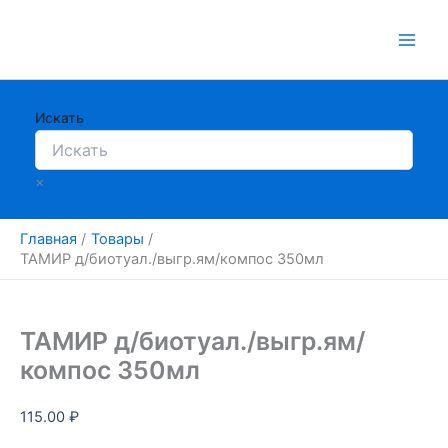
Перейти
к
содержимому
Искать
×
Главная
Товары
ТАМИР д/биотуал./выгр.ям/компос 350мл
ТАМИР д/биотуал./выгр.ям/
компос 350мл
115.00
₽