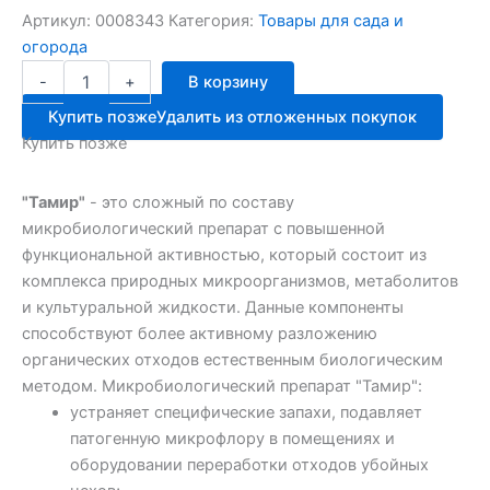
Артикул:
0008343
Категория:
Товары для сада и
огорода
Количество
-
+
В корзину
товара
ТАМИР
Купить позже
Удалить из отложенных покупок
д/
Купить позже
биотуал./
выгр.ям/
компос
"Тамир"
- это сложный по составу
350мл
микробиологический препарат с повышенной
функциональной активностью, который состоит из
комплекса природных микроорганизмов, метаболитов
и культуральной жидкости. Данные компоненты
способствуют более активному разложению
органических отходов естественным биологическим
методом. Микробиологический препарат "Тамир":
устраняет специфические запахи, подавляет
патогенную микрофлору в помещениях и
оборудовании переработки отходов убойных