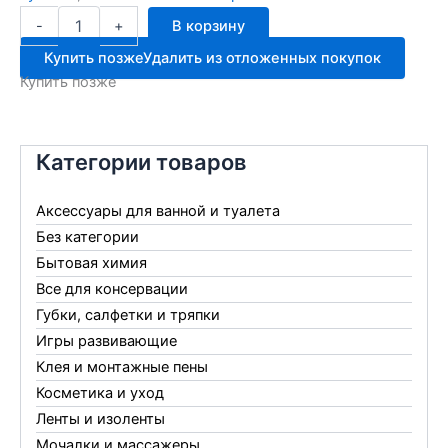
Количество
-
+
В корзину
товара
Таз
Купить позже
Удалить из отложенных покупок
14л
Купить позже
особопрочный
Категории товаров
Аксессуары для ванной и туалета
Без категории
Бытовая химия
Все для консервации
Губки, салфетки и тряпки
Игры развивающие
Клея и монтажные пены
Косметика и уход
Ленты и изоленты
Мочалки и массажеры