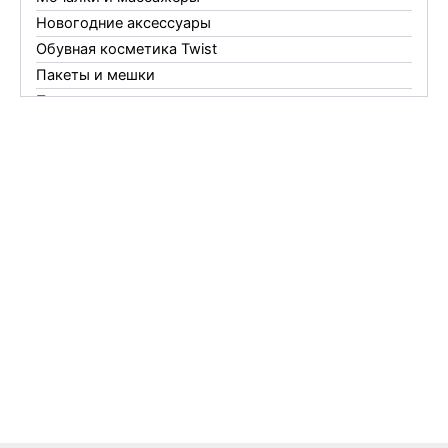
Новогодние аксессуары
Обувная косметика Twist
Пакеты и мешки
Перчатки
Пленки
Предметы личной гигиены
Садовый инвентарь
Средства от комаров Mosquitall
Средства от комаров, мух и клещей
Средства от моли
Средства от мышей, крыс и кротов
Средства от тараканов, муравьев и клопов
Средства по уходу за обувью и одеждой
Телеги и сумки
Термометры
Термосы
Товары Amigo