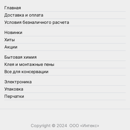
Товары для бани
Главная
Товары для кухни
Доставка и оплата
Товары для сада и огорода
Условия безналичного расчета
Товары для туризма и отдыха
Новинки
Упаковка
Хиты
Утеплители и прочее
Акции
Фонари, лампы и удлинители
Бытовая химия
Хозяйственные товары
Клея и монтажные пены
Швабры, стекломои, черенки и насадки
Все для консервации
Шнуры, веревки и шпагаты
Электроника
Электроника
Элементы питания
Упаковка
Перчатки
Copyright © 2024 ООО «‎Интекс»‎