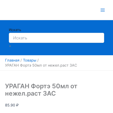
Перейти
к
содержимому
Искать
×
Главная
Товары
УРАГАН Фортэ 50мл от нежел.раст ЗАС
УРАГАН Фортэ 50мл от
нежел.раст ЗАС
85.90
₽