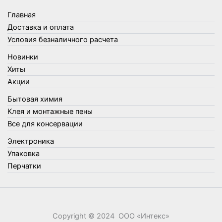
Товары для бани
Главная
Товары для кухни
Доставка и оплата
Товары для сада и огорода
Условия безналичного расчета
Товары для туризма и отдыха
Новинки
Упаковка
Хиты
Утеплители и прочее
Акции
Фонари, лампы и удлинители
Бытовая химия
Хозяйственные товары
Клея и монтажные пены
Швабры, стекломои, черенки и насадки
Все для консервации
Шнуры, веревки и шпагаты
Электроника
Электроника
Элементы питания
Упаковка
Перчатки
Copyright © 2024 ООО «‎Интекс»‎