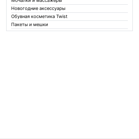
Мочалки и массажеры
Новогодние аксессуары
Обувная косметика Twist
Пакеты и мешки
Перчатки
Пленки
Предметы личной гигиены
Садовый инвентарь
Средства от комаров Mosquitall
Средства от комаров, мух и клещей
Средства от моли
Средства от мышей, крыс и кротов
Средства от тараканов, муравьев и клопов
Средства по уходу за обувью и одеждой
Телеги и сумки
Термометры
Термосы
Товары Amigo