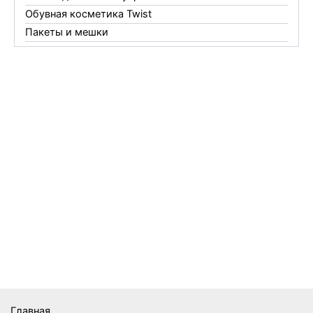
Обувная косметика Twist
Пакеты и мешки
Перчатки
Пленки
Предметы личной гигиены
Садовый инвентарь
Средства от комаров Mosquitall
Средства от комаров, мух и клещей
Средства от моли
Средства от мышей, крыс и кротов
Средства от тараканов, муравьев и клопов
Средства по уходу за обувью и одеждой
Телеги и сумки
Термометры
Термосы
Товары Amigo
Товары для бани
Главная