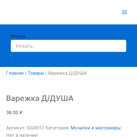
Перейти
к
содержимому
Искать
×
Главная
Товары
Варежка Д/ДУША
Варежка Д/ДУША
36.00
₽
Артикул:
0009117
Категория:
Мочалки и массажеры
Нет в наличии