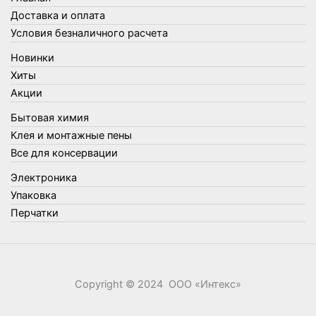
Товары для кухни
Доставка и оплата
Товары для сада и огорода
Условия безналичного расчета
Товары для туризма и отдыха
Новинки
Упаковка
Хиты
Утеплители и прочее
Акции
Фонари, лампы и удлинители
Бытовая химия
Хозяйственные товары
Клея и монтажные пены
Швабры, стекломои, черенки и насадки
Все для консервации
Шнуры, веревки и шпагаты
Электроника
Электроника
Элементы питания
Упаковка
Перчатки
Copyright © 2024 ООО «‎Интекс»‎