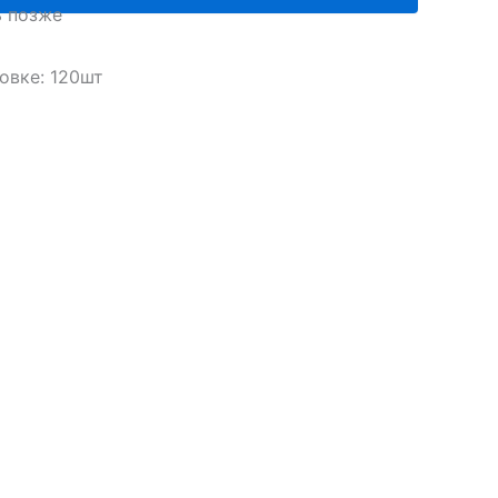
ь позже
нск
овке: 120шт