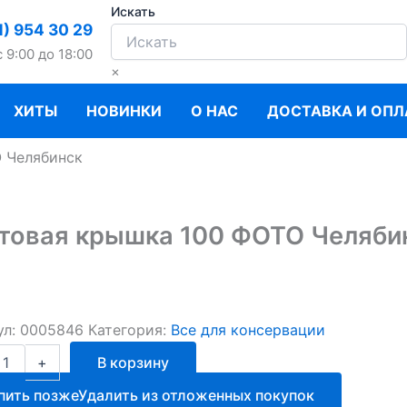
Искать
1) 954 30 29
c 9:00 до 18:00
×
ХИТЫ
НОВИНКИ
О НАС
ДОСТАВКА И ОПЛ
 Челябинск
товая крышка 100 ФОТО Челяби
ул:
0005846
Категория:
Все для консервации
ство
+
В корзину
ая
пить позже
Удалить из отложенных покупок
а