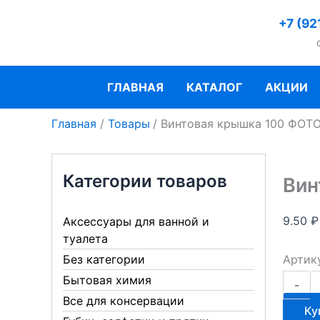
Перейти
+7 (92
к
содержимому
ГЛАВНАЯ
КАТАЛОГ
АКЦИИ
Главная
Товары
Винтовая крышка 100 ФОТО
Категории товаров
Вин
9.50
₽
Аксессуары для ванной и
туалета
Артик
Без категории
Количе
Бытовая химия
-
товара
Все для консервации
Винтов
Ку
крышк