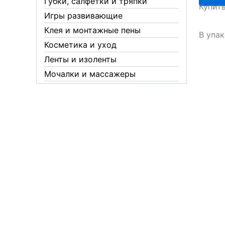
Губки, салфетки и тряпки
Купит
100
Игры развивающие
ФОТО
Клея и монтажные пены
Челяби
В упак
Косметика и уход
Ленты и изоленты
Мочалки и массажеры
Новогодние аксессуары
Обувная косметика Twist
Пакеты и мешки
Перчатки
Пленки
Предметы личной гигиены
Садовый инвентарь
Средства от комаров Mosquitall
Средства от комаров, мух и
клещей