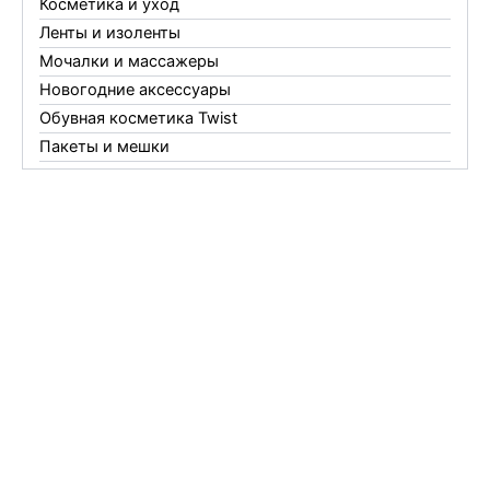
Косметика и уход
Ленты и изоленты
Мочалки и массажеры
Новогодние аксессуары
Обувная косметика Twist
Пакеты и мешки
Перчатки
Пленки
Предметы личной гигиены
Садовый инвентарь
Средства от комаров Mosquitall
Средства от комаров, мух и клещей
Средства от моли
Средства от мышей, крыс и кротов
Средства от тараканов, муравьев и клопов
Средства по уходу за обувью и одеждой
Телеги и сумки
Термометры