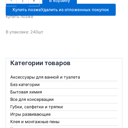
-
+
В корзину
товара
Винтовая
Купить позже
Удалить из отложенных покупок
крышка
Купить позже
89
550/580
В упаковке: 240шт
Категории товаров
Аксессуары для ванной и туалета
Без категории
Бытовая химия
Все для консервации
Губки, салфетки и тряпки
Игры развивающие
Клея и монтажные пены