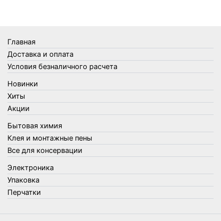
Термосы
Товары Amigo
Товары для бани
Главная
Товары для кухни
Доставка и оплата
Товары для сада и огорода
Условия безналичного расчета
Товары для туризма и отдыха
Новинки
Упаковка
Хиты
Утеплители и прочее
Акции
Фонари, лампы и удлинители
Бытовая химия
Хозяйственные товары
Клея и монтажные пены
Швабры, стекломои, черенки и насадки
Все для консервации
Шнуры, веревки и шпагаты
Электроника
Электроника
Элементы питания
Упаковка
Перчатки