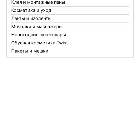
Клея и монтажные пены
Косметика и уход
Ленты и изоленты
Мочалки и массажеры
Новогодние аксессуары
Обувная косметика Twist
Пакеты и мешки
Перчатки
Пленки
Предметы личной гигиены
Садовый инвентарь
Средства от комаров Mosquitall
Средства от комаров, мух и клещей
Средства от моли
Средства от мышей, крыс и кротов
Средства от тараканов, муравьев и клопов
Средства по уходу за обувью и одеждой