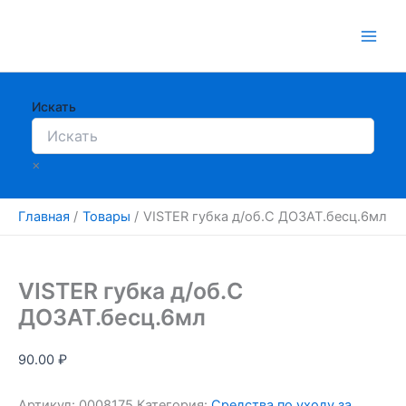
Перейти
к
содержимому
Искать
×
Главная
Товары
VISTER губка д/об.С ДОЗАТ.бесц.6мл
VISTER губка д/об.С
ДОЗАТ.бесц.6мл
90.00
₽
Артикул:
0008175
Категория:
Средства по уходу за