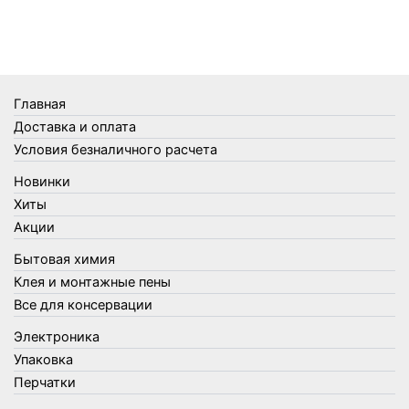
Телеги и сумки
Термометры
Термосы
Товары Amigo
Товары для бани
Главная
Товары для кухни
Доставка и оплата
Товары для сада и огорода
Условия безналичного расчета
Товары для туризма и отдыха
Новинки
Упаковка
Хиты
Утеплители и прочее
Акции
Фонари, лампы и удлинители
Бытовая химия
Хозяйственные товары
Клея и монтажные пены
Швабры, стекломои, черенки и насадки
Все для консервации
Шнуры, веревки и шпагаты
Электроника
Электроника
Элементы питания
Упаковка
Перчатки