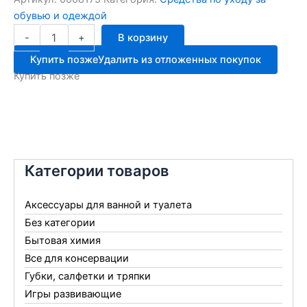
обувью и одеждой
Количество
-
+
В корзину
товара
VISTER
Купить позже
Удалить из отложенных покупок
губка
Купить позже
д/
об.С
ДОЗАТ.бесц.6мл
Категории товаров
Аксессуары для ванной и туалета
Без категории
Бытовая химия
Все для консервации
Губки, салфетки и тряпки
Игры развивающие