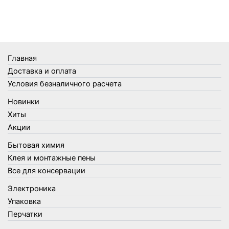
Телеги и сумки
Термометры
Термосы
Товары Amigo
Товары для бани
Главная
Товары для кухни
Доставка и оплата
Товары для сада и огорода
Условия безналичного расчета
Товары для туризма и отдыха
Новинки
Упаковка
Хиты
Утеплители и прочее
Акции
Фонари, лампы и удлинители
Бытовая химия
Хозяйственные товары
Клея и монтажные пены
Швабры, стекломои, черенки и насадки
Все для консервации
Шнуры, веревки и шпагаты
Электроника
Электроника
Элементы питания
Упаковка
Перчатки