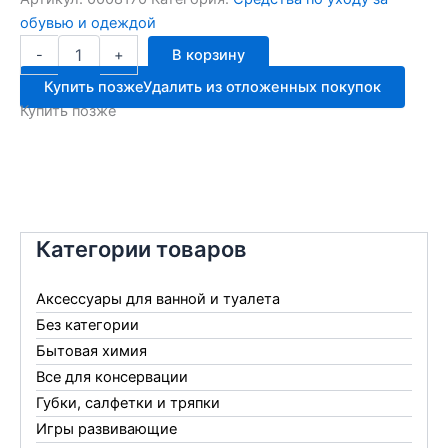
обувью и одеждой
Количество
-
+
В корзину
товара
VISTER
Купить позже
Удалить из отложенных покупок
крем
Купить позже
банка
с
губк.чёрн.50мл
Категории товаров
Аксессуары для ванной и туалета
Без категории
Бытовая химия
Все для консервации
Губки, салфетки и тряпки
Игры развивающие