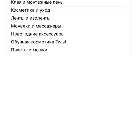
Клея и монтажные пены
Косметика и уход
Ленты и изоленты
Мочалки и массажеры
Новогодние аксессуары
Обувная косметика Twist
Пакеты и мешки
Перчатки
Пленки
Предметы личной гигиены
Садовый инвентарь
Средства от комаров Mosquitall
Средства от комаров, мух и клещей
Средства от моли
Средства от мышей, крыс и кротов
Средства от тараканов, муравьев и клопов
Средства по уходу за обувью и одеждой