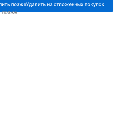
пить позже
Удалить из отложенных покупок
ь позже