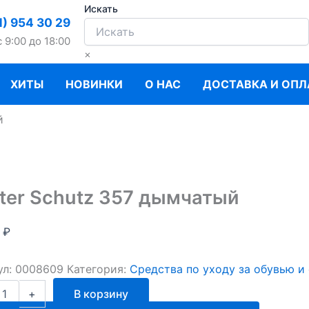
Искать
1) 954 30 29
c 9:00 до 18:00
×
ХИТЫ
НОВИНКИ
О НАС
ДОСТАВКА И ОПЛ
й
ter Schutz 357 дымчатый
0
₽
ул:
0008609
Категория:
Средства по уходу за обувью и
ство
+
В корзину