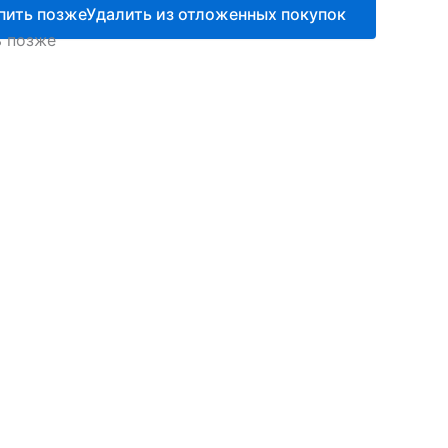
пить позже
Удалить из отложенных покупок
ь позже
тый