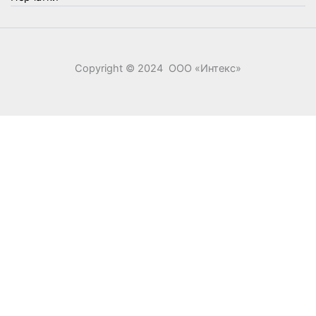
Copyright © 2024 ООО «‎Интекс»‎
0
0
Ваша корзина
Your cart is empty
Return to Shop
Продолжить покупки