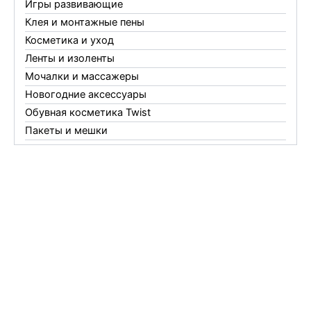
Игры развивающие
Клея и монтажные пены
Косметика и уход
Ленты и изоленты
Мочалки и массажеры
Новогодние аксессуары
Обувная косметика Twist
Пакеты и мешки
Перчатки
Пленки
Предметы личной гигиены
Садовый инвентарь
Средства от комаров Mosquitall
Средства от комаров, мух и клещей
Средства от моли
Средства от мышей, крыс и кротов
Средства от тараканов, муравьев и клопов
Средства по уходу за обувью и одеждой