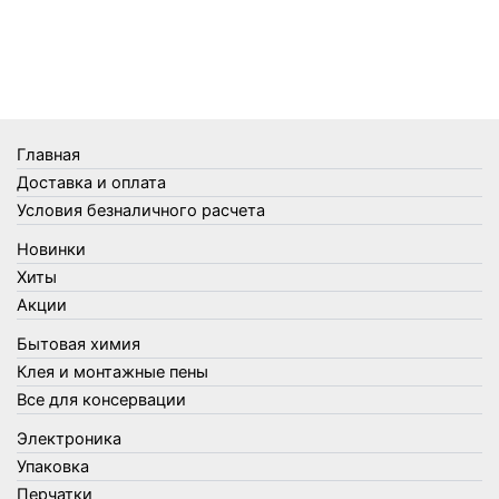
Телеги и сумки
Термометры
Термосы
Товары Amigo
Товары для бани
Главная
Товары для кухни
Доставка и оплата
Товары для сада и огорода
Условия безналичного расчета
Товары для туризма и отдыха
Новинки
Упаковка
Хиты
Утеплители и прочее
Акции
Фонари, лампы и удлинители
Бытовая химия
Хозяйственные товары
Клея и монтажные пены
Швабры, стекломои, черенки и насадки
Все для консервации
Шнуры, веревки и шпагаты
Электроника
Электроника
Элементы питания
Упаковка
Перчатки