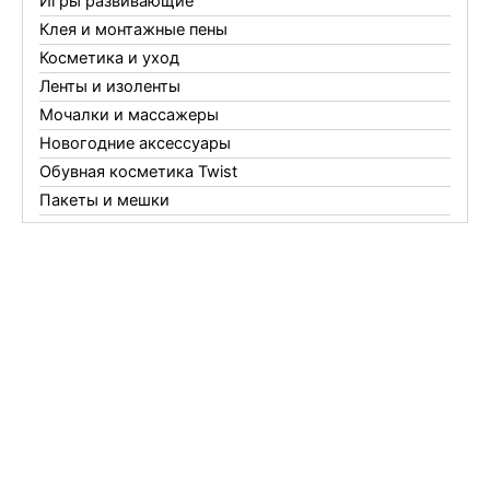
Игры развивающие
Клея и монтажные пены
Косметика и уход
Ленты и изоленты
Мочалки и массажеры
Новогодние аксессуары
Обувная косметика Twist
Пакеты и мешки
Перчатки
Пленки
Предметы личной гигиены
Садовый инвентарь
Средства от комаров Mosquitall
Средства от комаров, мух и клещей
Средства от моли
Средства от мышей, крыс и кротов
Средства от тараканов, муравьев и клопов
Средства по уходу за обувью и одеждой