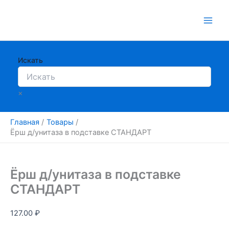
Перейти
к
содержимому
Искать
×
Главная
Товары
Ёрш д/унитаза в подставке СТАНДАРТ
Ёрш д/унитаза в подставке
СТАНДАРТ
127.00
₽