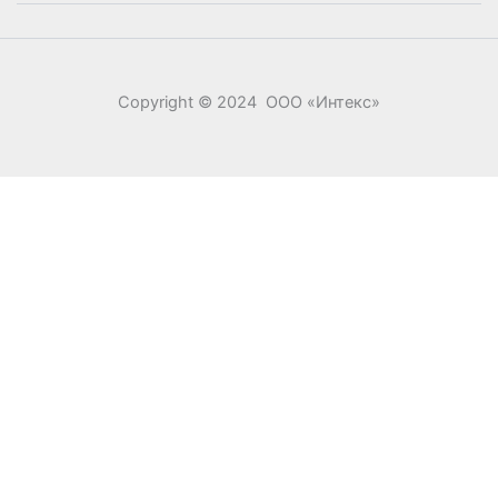
Copyright © 2024 ООО «‎Интекс»‎
0
0
Ваша корзина
Your cart is empty
Return to Shop
Продолжить покупки