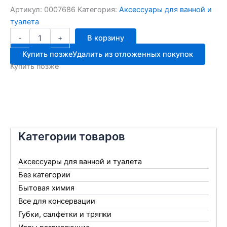
Артикул:
0007686
Категория:
Аксессуары для ванной и
туалета
Количество
-
+
В корзину
товара
Ёрш
Купить позже
Удалить из отложенных покупок
д/
Купить позже
унитаза
в
подставке
СТАНДАРТ
Категории товаров
Аксессуары для ванной и туалета
Без категории
Бытовая химия
Все для консервации
Губки, салфетки и тряпки