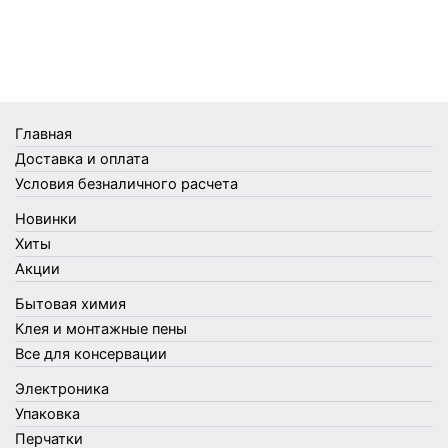
Телеги и сумки
Термометры
Термосы
Товары Amigo
Товары для бани
Главная
Товары для кухни
Доставка и оплата
Товары для сада и огорода
Условия безналичного расчета
Товары для туризма и отдыха
Новинки
Упаковка
Хиты
Утеплители и прочее
Акции
Фонари, лампы и удлинители
Бытовая химия
Хозяйственные товары
Клея и монтажные пены
Швабры, стекломои, черенки и насадки
Все для консервации
Шнуры, веревки и шпагаты
Электроника
Электроника
Элементы питания
Упаковка
Перчатки