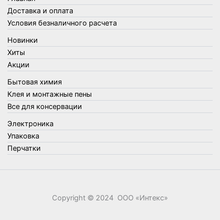
Товары для кухни
Доставка и оплата
Товары для сада и огорода
Условия безналичного расчета
Товары для туризма и отдыха
Новинки
Упаковка
Хиты
Утеплители и прочее
Акции
Фонари, лампы и удлинители
Бытовая химия
Хозяйственные товары
Клея и монтажные пены
Швабры, стекломои, черенки и насадки
Все для консервации
Шнуры, веревки и шпагаты
Электроника
Электроника
Элементы питания
Упаковка
Перчатки
Copyright © 2024 ООО «‎Интекс»‎