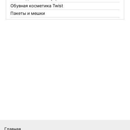
Обувная косметика Twist
Пакеты и мешки
Перчатки
Пленки
Предметы личной гигиены
Садовый инвентарь
Средства от комаров Mosquitall
Средства от комаров, мух и клещей
Средства от моли
Средства от мышей, крыс и кротов
Средства от тараканов, муравьев и клопов
Средства по уходу за обувью и одеждой
Телеги и сумки
Термометры
Термосы
Товары Amigo
Товары для бани
Главная