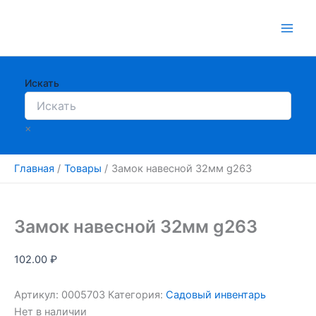
Перейти
к
содержимому
Искать
×
Главная
Товары
Замок навесной 32мм g263
Замок навесной 32мм g263
102.00
₽
Артикул:
0005703
Категория:
Садовый инвентарь
Нет в наличии