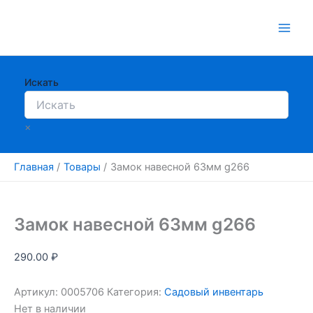
Перейти
к
содержимому
Искать
×
Главная
Товары
Замок навесной 63мм g266
Замок навесной 63мм g266
290.00
₽
Артикул:
0005706
Категория:
Садовый инвентарь
Нет в наличии