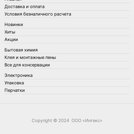
Товары для кухни
Доставка и оплата
Товары для сада и огорода
Условия безналичного расчета
Товары для туризма и отдыха
Новинки
Упаковка
Хиты
Утеплители и прочее
Акции
Фонари, лампы и удлинители
Бытовая химия
Хозяйственные товары
Клея и монтажные пены
Швабры, стекломои, черенки и насадки
Все для консервации
Шнуры, веревки и шпагаты
Электроника
Электроника
Элементы питания
Упаковка
Перчатки
Copyright © 2024 ООО «‎Интекс»‎