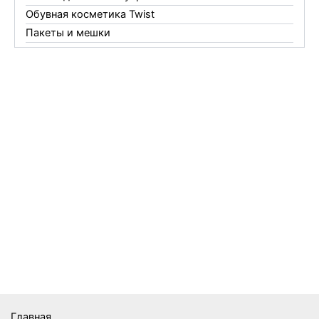
Обувная косметика Twist
Пакеты и мешки
Перчатки
Пленки
Предметы личной гигиены
Садовый инвентарь
Средства от комаров Mosquitall
Средства от комаров, мух и клещей
Средства от моли
Средства от мышей, крыс и кротов
Средства от тараканов, муравьев и клопов
Средства по уходу за обувью и одеждой
Телеги и сумки
Термометры
Термосы
Товары Amigo
Товары для бани
Главная