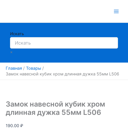
Перейти
к
содержимому
Искать
×
Главная
Товары
Замок навесной кубик хром длинная дужка 55мм L506
Замок навесной кубик хром
длинная дужка 55мм L506
190.00
₽