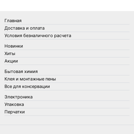
Термосы
Товары Amigo
Товары для бани
Главная
Товары для кухни
Доставка и оплата
Товары для сада и огорода
Условия безналичного расчета
Товары для туризма и отдыха
Новинки
Упаковка
Хиты
Утеплители и прочее
Акции
Фонари, лампы и удлинители
Бытовая химия
Хозяйственные товары
Клея и монтажные пены
Швабры, стекломои, черенки и насадки
Все для консервации
Шнуры, веревки и шпагаты
Электроника
Электроника
Элементы питания
Упаковка
Перчатки