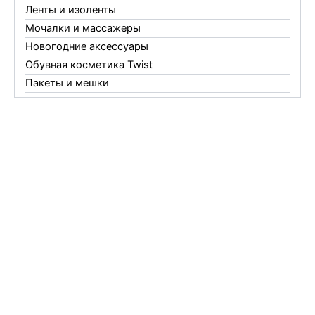
Ленты и изоленты
Мочалки и массажеры
Новогодние аксессуары
Обувная косметика Twist
Пакеты и мешки
Перчатки
Пленки
Предметы личной гигиены
Садовый инвентарь
Средства от комаров Mosquitall
Средства от комаров, мух и клещей
Средства от моли
Средства от мышей, крыс и кротов
Средства от тараканов, муравьев и клопов
Средства по уходу за обувью и одеждой
Телеги и сумки
Термометры