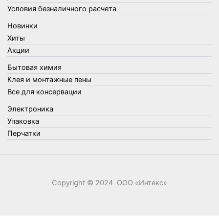
Товары для бани
Условия безналичного расчета
Товары для кухни
Новинки
Товары для сада и огорода
Хиты
Товары для туризма и отдыха
Акции
Упаковка
Бытовая химия
Утеплители и прочее
Клея и монтажные пены
Фонари, лампы и удлинители
Все для консервации
Хозяйственные товары
Электроника
Швабры, стекломои, черенки и насадки
Упаковка
Шнуры, веревки и шпагаты
Перчатки
Электроника
Элементы питания
Copyright © 2024 ООО «‎Интекс»‎