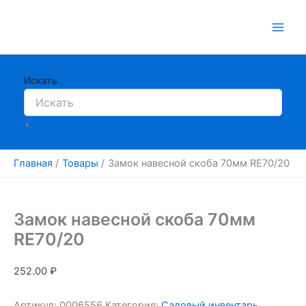
Перейти
к
содержимому
Искать
×
Главная
Товары
Замок навесной скоба 70мм RE70/20
Замок навесной скоба 70мм
RE70/20
252.00
₽
Артикул:
0006556
Категория:
Садовый инвентарь