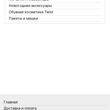
Новогодние аксессуары
Обувная косметика Twist
Пакеты и мешки
Перчатки
Пленки
Предметы личной гигиены
Садовый инвентарь
Средства от комаров Mosquitall
Средства от комаров, мух и клещей
Средства от моли
Средства от мышей, крыс и кротов
Средства от тараканов, муравьев и клопов
Средства по уходу за обувью и одеждой
Телеги и сумки
Термометры
Термосы
Главная
Товары Amigo
Доставка и оплата