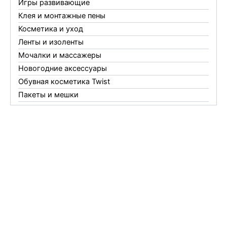
Игры развивающие
Клея и монтажные пены
Косметика и уход
Ленты и изоленты
Мочалки и массажеры
Новогодние аксессуары
Обувная косметика Twist
Пакеты и мешки
Перчатки
Пленки
Предметы личной гигиены
Садовый инвентарь
Средства от комаров Mosquitall
Средства от комаров, мух и клещей
Средства от моли
Средства от мышей, крыс и кротов
Средства от тараканов, муравьев и клопов
Средства по уходу за обувью и одеждой