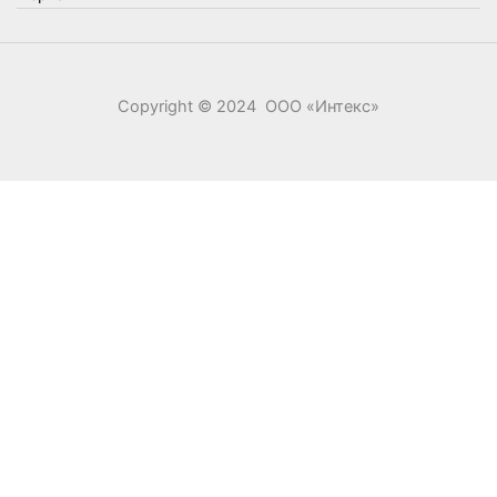
Copyright © 2024 ООО «‎Интекс»‎
0
0
Ваша корзина
Your cart is empty
Return to Shop
Продолжить покупки