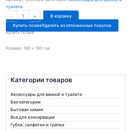
туалета
Количество
-
+
В корзину
товара
Занавеска
Купить позже
Удалить из отложенных покупок
для
Купить позже
ванны
Эконом
180*180
Размер: 180 х 180 см
Категории товаров
Аксессуары для ванной и туалета
Без категории
Бытовая химия
Все для консервации
Губки, салфетки и тряпки