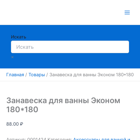
Перейти
к
содержимому
Искать
×
Главная
Товары
Занавеска для ванны Эконом 180*180
Занавеска для ванны Эконом
180*180
88.00
₽
Артикул:
0001424
Категория:
Аксессуары для ванной и