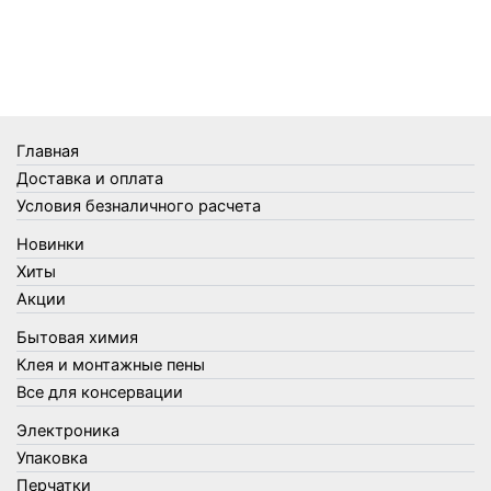
Телеги и сумки
Термометры
Термосы
Товары Amigo
Товары для бани
Главная
Товары для кухни
Доставка и оплата
Товары для сада и огорода
Условия безналичного расчета
Товары для туризма и отдыха
Новинки
Упаковка
Хиты
Утеплители и прочее
Акции
Фонари, лампы и удлинители
Бытовая химия
Хозяйственные товары
Клея и монтажные пены
Швабры, стекломои, черенки и насадки
Все для консервации
Шнуры, веревки и шпагаты
Электроника
Электроника
Элементы питания
Упаковка
Перчатки