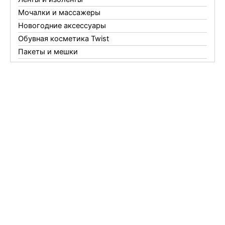
Мочалки и массажеры
Новогодние аксессуары
Обувная косметика Twist
Пакеты и мешки
Перчатки
Пленки
Предметы личной гигиены
Садовый инвентарь
Средства от комаров Mosquitall
Средства от комаров, мух и клещей
Средства от моли
Средства от мышей, крыс и кротов
Средства от тараканов, муравьев и клопов
Средства по уходу за обувью и одеждой
Телеги и сумки
Термометры
Термосы