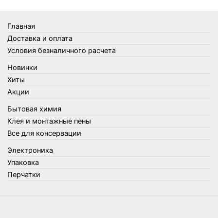
Товары Amigo
Товары для бани
Главная
Товары для кухни
Доставка и оплата
Товары для сада и огорода
Условия безналичного расчета
Товары для туризма и отдыха
Новинки
Упаковка
Хиты
Утеплители и прочее
Акции
Фонари, лампы и удлинители
Бытовая химия
Хозяйственные товары
Клея и монтажные пены
Швабры, стекломои, черенки и насадки
Все для консервации
Шнуры, веревки и шпагаты
Электроника
Электроника
Элементы питания
Упаковка
Перчатки