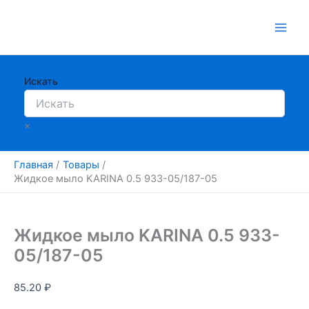
Перейти
к
содержимому
Искать
×
Главная
Товары
Жидкое мыло KARINA 0.5 933-05/187-05
Жидкое мыло KARINA 0.5 933-
05/187-05
85.20
₽