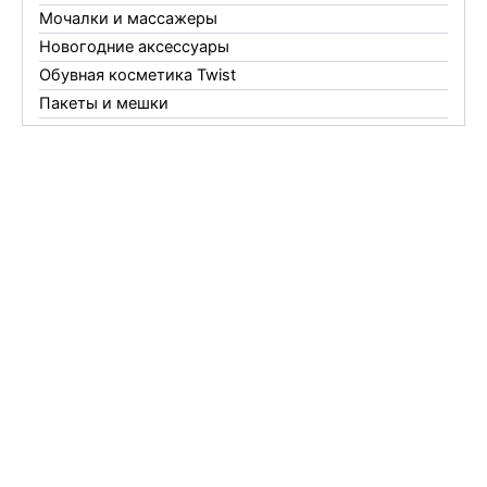
Мочалки и массажеры
Новогодние аксессуары
Обувная косметика Twist
Пакеты и мешки
Перчатки
Пленки
Предметы личной гигиены
Садовый инвентарь
Средства от комаров Mosquitall
Средства от комаров, мух и клещей
Средства от моли
Средства от мышей, крыс и кротов
Средства от тараканов, муравьев и клопов
Средства по уходу за обувью и одеждой
Телеги и сумки
Термометры
Термосы