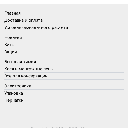
Товары Amigo
Товары для бани
Главная
Товары для кухни
Доставка и оплата
Товары для сада и огорода
Условия безналичного расчета
Товары для туризма и отдыха
Новинки
Упаковка
Хиты
Утеплители и прочее
Акции
Фонари, лампы и удлинители
Бытовая химия
Хозяйственные товары
Клея и монтажные пены
Швабры, стекломои, черенки и насадки
Все для консервации
Шнуры, веревки и шпагаты
Электроника
Электроника
Элементы питания
Упаковка
Перчатки