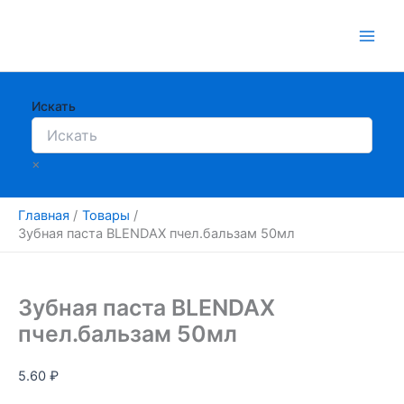
Перейти
к
содержимому
Искать
×
Главная
Товары
Зубная паста BLENDAX пчел.бальзам 50мл
Зубная паста BLENDAX
пчел.бальзам 50мл
5.60
₽