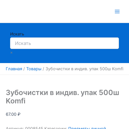
Перейти
к
содержимому
Искать
×
Главная
Товары
Зубочистки в индив. упак 500ш Komfi
Зубочистки в индив. упак 500ш
Komfi
67.00
₽
Артикул:
0008545
Категории:
Предметы личной