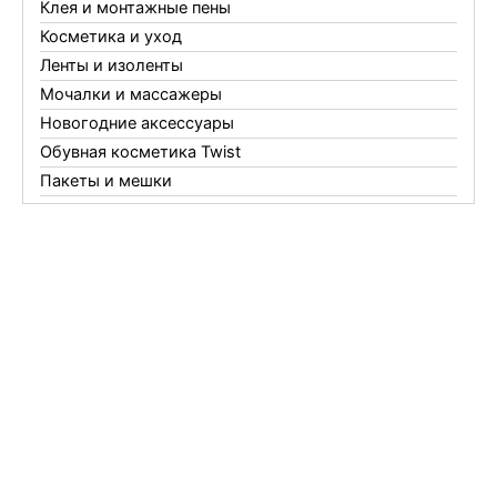
Клея и монтажные пены
Косметика и уход
Ленты и изоленты
Мочалки и массажеры
Новогодние аксессуары
Обувная косметика Twist
Пакеты и мешки
Перчатки
Пленки
Предметы личной гигиены
Садовый инвентарь
Средства от комаров Mosquitall
Средства от комаров, мух и клещей
Средства от моли
Средства от мышей, крыс и кротов
Средства от тараканов, муравьев и клопов
Средства по уходу за обувью и одеждой