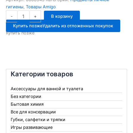
гигиены
,
Товары Amigo
Количество
-
+
В корзину
товара
Зубочистки
Купить позже
Удалить из отложенных покупок
в
Купить позже
индив.
упак
500ш
Komfi
Категории товаров
Аксессуары для ванной и туалета
Без категории
Бытовая химия
Все для консервации
Губки, салфетки и тряпки
Игры развивающие