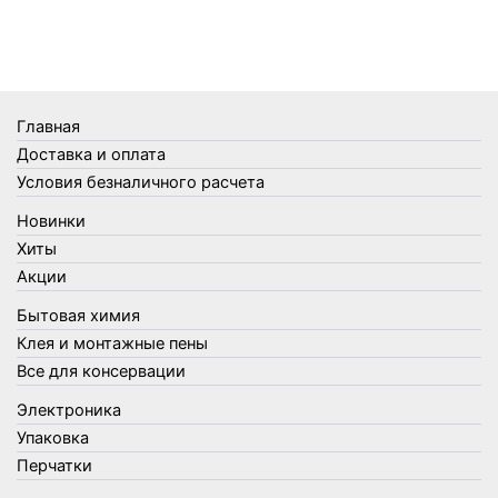
Телеги и сумки
Термометры
Термосы
Товары Amigo
Товары для бани
Главная
Товары для кухни
Доставка и оплата
Товары для сада и огорода
Условия безналичного расчета
Товары для туризма и отдыха
Новинки
Упаковка
Хиты
Утеплители и прочее
Акции
Фонари, лампы и удлинители
Бытовая химия
Хозяйственные товары
Клея и монтажные пены
Швабры, стекломои, черенки и насадки
Все для консервации
Шнуры, веревки и шпагаты
Электроника
Электроника
Элементы питания
Упаковка
Перчатки