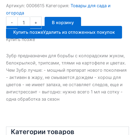
Артикул:
0006615
Категория:
Товары для сада и
огорода
Количество
-
+
В корзину
товара
ЗУБР
Купить позже
Удалить из отложенных покупок
10мл
Купить позже
от
кол.жука,
тли,
Зубр предназначен для борьбы с колорадским жуком,
белокрылки
белокрылкой, трипсами, тлями на картофеле и цветах.
ЗАС
Чем Зубр лучше: - мощный препарат нового поколения
- активен в жару, не смывается дождем - хорош для
цветов - не имеет запаха, не оставляет следов, еще и
антистрессант - выгодно: нужно всего 1 мл на сотку -
одна обработка за сезон
Категории товаров