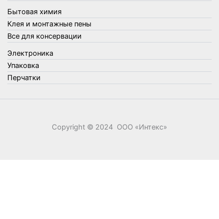
Фонари, лампы и удлинители
Бытовая химия
Хозяйственные товары
Клея и монтажные пены
Швабры, стекломои, черенки и насадки
Все для консервации
Шнуры, веревки и шпагаты
Электроника
Электроника
Элементы питания
Упаковка
Перчатки
Copyright © 2024 ООО «‎Интекс»‎
0
0