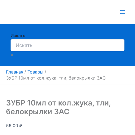
Перейти
к
содержимому
Искать
×
Главная
Товары
ЗУБР 10мл от кол.жука, тли, белокрылки ЗАС
ЗУБР 10мл от кол.жука, тли,
белокрылки ЗАС
56.00
₽